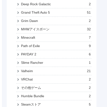
Deep Rock Galactic
2
Grand Theft Auto 5
51
Grim Dawn
2
MHWアイスボーン
32
Minecraft
7
Path of Exile
9
PAYDAY 2
6
Slime Rancher
1
Valheim
21
VRChat
2
その他ゲーム
2
Humble Bundle
2
Steamストア
5