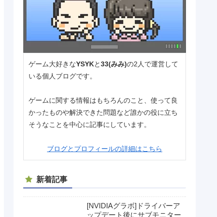
ゲーム大好きな
YSYK
と
33(みみ)
の2人で運営して
いる個人ブログです。
ゲームに関する情報はもちろんのこと、使って良
かったものや解決できた問題など誰かの役に立ち
そうなことを中心に記事にしています。
ブログとプロフィールの詳細はこちら
新着記事
[NVIDIAグラボ]ドライバーア
ップデート後にサブモニター