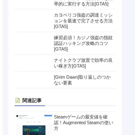
率的に実行する方法[GTA5]
カヨペリコ強盗の調達ミッシ
ョンを最速で完了させる方法
[GTA5]
練習必須！カジノ強盗の指紋
認証ハッキング攻略のコツ
[GTA5]
ナイトクラブ放置で効率の良
い稼ぎ方[GTA5]
[Grim Dawn]取り返しのつか
ない要素
関連記事
Steamゲームの最安値を確
認！Augmented Steamの使い
方