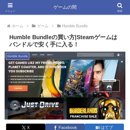
ゲーム大好きYSYKと33が書く きっと役立つ情報ブログ
ゲームの間
メニュー
検索
ホーム
ゲーム
Humble Bundle
Humble Bundleの買い方|Steamゲームは
バンドルで安く手に入る！
Humble Bundle
X
Facebook
はてブ