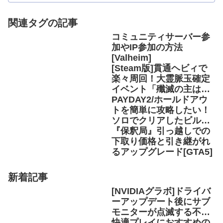
関連タグの記事
コミュニティサーバー参
加やIP参加の方法
[Valheim]
[Steam版]貫通ヘビィで
楽々周回！大霊脈玉確定
イベント「殲滅の主はま
た鐘を鳴らす」を効率的
PAYDAY2/ホールドアウ
に[MHWアイスボーン]
トを簡単に攻略したい！
ソロでクリアしたビルド
紹介と考察
『保釈局』引っ越しでの
下取り価格と引き継がれ
るアップグレード[GTA5]
新着記事
[NVIDIAグラボ]ドライバ
ーアップデート後にサブ
モニターが点滅する不具
合の解決方法
快適プレイにおすすめの