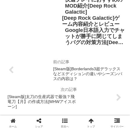
MOD紹介[Deep Rock
Galactic]
[Deep Rock Galactic]ゲ
ーム内容紹介とレビュー
Google日本語入力でチャ
ットが勝手に閉じてしま
うバグの対策方法[Deep
Rock Galactic]
[Steam版]Borderlands3超デラックス
などエディションの違いやシーズンパ
スの内容は？
[Steam版]太刀の生産武器で最強？飛
竜刀【月】の作成方法[MHWアイスボ
ーン]
コメント
ホーム
シェア
目次へ
トップ
サイドバー