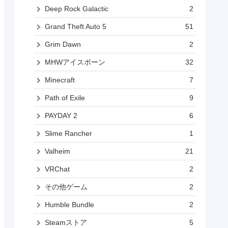
Deep Rock Galactic
2
Grand Theft Auto 5
51
Grim Dawn
2
MHWアイスボーン
32
Minecraft
7
Path of Exile
9
PAYDAY 2
6
Slime Rancher
1
Valheim
21
VRChat
2
その他ゲーム
2
Humble Bundle
2
Steamストア
5