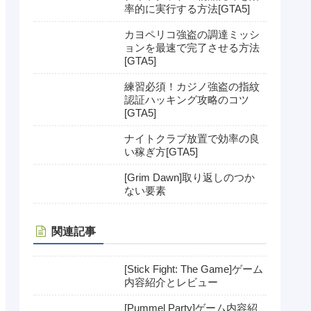
率的に実行する方法[GTA5]
カヨペリコ強盗の調達ミッシ
ョンを最速で完了させる方法
[GTA5]
練習必須！カジノ強盗の指紋
認証ハッキング攻略のコツ
[GTA5]
ナイトクラブ放置で効率の良
い稼ぎ方[GTA5]
[Grim Dawn]取り返しのつか
ない要素
関連記事
[Stick Fight: The Game]ゲーム
内容紹介とレビュー
[Pummel Party]ゲーム内容紹