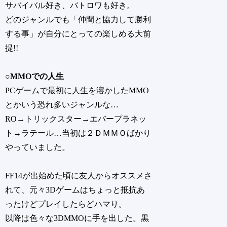
サバイバル好き、バトロワも好き。
どのジャンルでも「仲間と協力して勝利
する事」が自分にとっての楽しめる大前
提!!
○MMOでの人生
PCゲームで最初に人生を溶かしたMMO
とかいう恐れ多いジャンルな…
RO→トリックスター→エバープラネッ
ト→ラテール…当初は２ＤＭＭＯばかり
やっていました。
FF14が出始めた頃に友人からオススメさ
れて、元々3Dゲームはちょっと抵抗あ
ったけどプレイしたらどハマり。
以降は色々な3DMMOに手を出した。黒