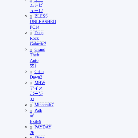
ムレビ
ュー
12
BLESS
UNLEASHED
PC
14
Deep
Rock
Galactic
2
Grand
Theft
Auto
5
51
Grim
Dawn
2
MHW
アイス
ボーン
32
Minecraft
7
Path
of
Exile
9
PAYDAY
2
6