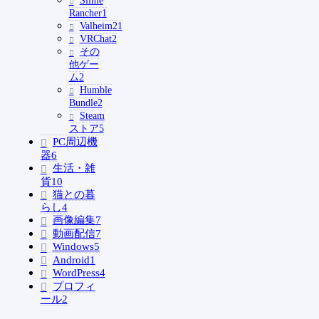
Slime
Rancher
1
Valheim
21
VRChat
2
その
他ゲー
ム
2
Humble
Bundle
2
Steam
ストア
5
PC周辺機
器
6
生活・雑
貨
10
猫との暮
らし
4
画像編集
7
動画配信
7
Windows
5
Android
1
WordPress
4
プロフィ
ール
2