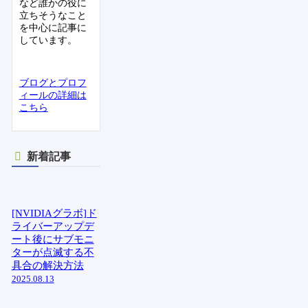
など誰かの役に
立ちそうなこと
を中心に記事に
しています。
ブログとプロフ
ィールの詳細は
こちら
新着記事
[NVIDIAグラボ]ド
ライバーアップデ
ート後にサブモニ
ターが点滅する不
具合の解決方法
2025.08.13