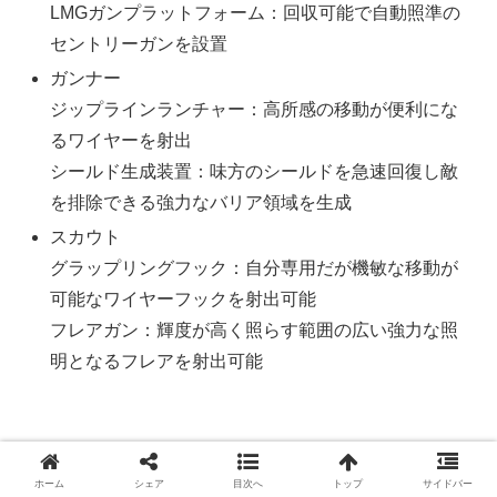
LMGガンプラットフォーム：回収可能で自動照準の
セントリーガンを設置
ガンナー
ジップラインランチャー：高所感の移動が便利にな
るワイヤーを射出
シールド生成装置：味方のシールドを急速回復し敵
を排除できる強力なバリア領域を生成
スカウト
グラップリングフック：自分専用だが機敏な移動が
可能なワイヤーフックを射出可能
フレアガン：輝度が高く照らす範囲の広い強力な照
明となるフレアを射出可能
シングルプレイも十分楽しめるとはいえ特にマルチプレイ
ホーム
シェア
目次へ
トップ
サイドバー