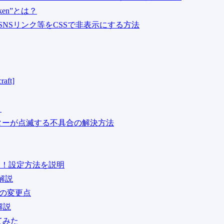
oken”とは？
らSNSリンク等をCSSで非表示にする方法
ft]
ト
ニターが点滅する不具合の解決方法
リリース！設定方法を説明
を解説
ト等の変更点
解説
てみた