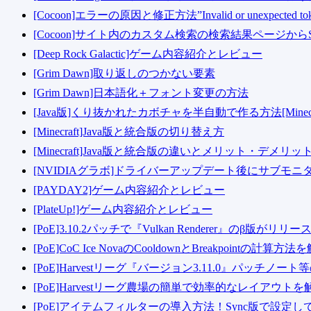
[Cocoon]エラーの原因と修正方法”Invalid or unexpected t
[Cocoon]サイト内のカスタム検索の検索結果ページか
[Deep Rock Galactic]ゲーム内容紹介とレビュー
[Grim Dawn]取り返しのつかない要素
[Grim Dawn]日本語化＋フォント変更の方法
[Java版]くり抜かれたカボチャを半自動で作る方法[Minecra
[Minecraft]Java版と統合版の切り替え方
[Minecraft]Java版と統合版の違いとメリット・デメリッ
[NVIDIAグラボ]ドライバーアップデート後にサブモ
[PAYDAY2]ゲーム内容紹介とレビュー
[PlateUp!]ゲーム内容紹介とレビュー
[PoE]3.10.2パッチで『Vulkan Renderer』のβ版が
[PoE]CoC Ice NovaのCooldownとBreakpointの計算方法
[PoE]Harvestリーグ『バージョン3.11.0』パッチノー
[PoE]Harvestリーグ農場の簡単で効率的なレイアウトを
[PoE]アイテムフィルターの導入方法！Sync版で設定し