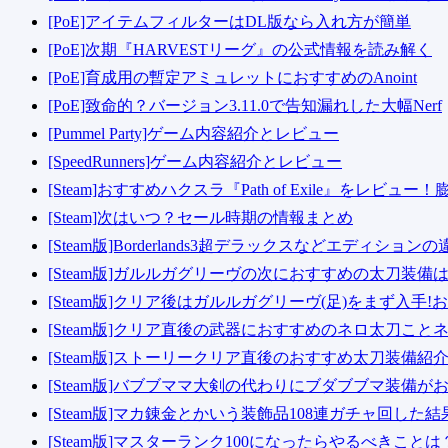
[PoE]アイテムフィルターはDL版なら入れ方が簡単
[PoE]次期『HARVESTリーグ』の公式情報を読み解く
[PoE]育成用の暫定アミュレットにおすすめのAnoint
[PoE]致命的？バージョン3.11.0で告知漏れした大幅Nerf
[Pummel Party]ゲーム内容紹介とレビュー
[SpeedRunners]ゲーム内容紹介とレビュー
[Steam]おすすめハクスラ『Path of Exile』をレビ
[Steam]次はいつ？セール時期の情報まとめ
[Steam版]Borderlands3超デラックスなどエディ
[Steam版]ガルルガグリーヴの次におすすめの太刀装備
[Steam版]クリア後はガルルガグリーヴ(足)をまず入手
[Steam版]クリア直後の武器におすすめのネロ太刀こ
[Steam版]ストーリークリア直後のおすすめ太刀装備紹介
[Steam版]バブブママ大剣の代わりにブダブブマ装備が
[Steam版]マカ錬金とかいう装飾品108連ガチャ回した結
[Steam版]マスターランク100になったらやるべきこ