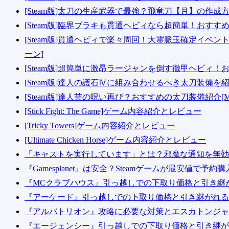
[Steam版]太刀の生産武器で最強？飛竜刀【月】の作成方
[Steam版]臨界ブラキも貫通ヘビィなら超簡単！おすす
[Steam版]貫通ヘビィで楽々周回！大霊脈玉確定イベ
ーン]
[Steam版]超簡単に激昂ラージャンを倒す徹甲ヘビィ！
[Steam版]達人の護石Ⅳに組み合わせるべき太刀装備を
[Steam版]達人芸の呪い再び？おすすめの太刀装備紹介[
[Stick Fight: The Game]ゲーム内容紹介とレビュー
[Tricky Towers]ゲーム内容紹介とレビュー
[Ultimate Chicken Horse]ゲーム内容紹介とレビュー
「キャストを実行しています」とは？邪魔な通知を無効化する
『Gamesplanet』は安全？Steamゲームが最安値で予約
『MCクラブハウス』引っ越しでの下取り価格と引き継がれ
『アーケード』引っ越しでの下取り価格と引き継がれるア
『アルバトリオン』攻略に必要な対策とエスカトンジャッ
『エージェンシー』引っ越しでの下取り価格と引き継がれ