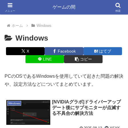
ゲーム大好きYSYKと33が書く きっと役立つ情報ブログ
ゲームの間
メニュー
検索
ホーム
Windows
Windows
X
Facebook
はてブ
LINE
コピー
PCのOSであるWindowsを使用していて起きた問題の解決
や、設定方法などについてまとめています。
[NVIDIAグラボ]ドライバーアップ
Windows
デート後にサブモニターが点滅す
る不具合の解決方法