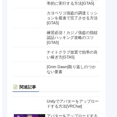
率的に実行する方法[GTA5]
カヨペリコ強盗の調達ミッシ
ョンを最速で完了させる方法
[GTA5]
練習必須！カジノ強盗の指紋
認証ハッキング攻略のコツ
[GTA5]
ナイトクラブ放置で効率の良
い稼ぎ方[GTA5]
[Grim Dawn]取り返しのつか
ない要素
関連記事
Unityでアバターをアップロー
ドする方法[VRChat]
アバターをアップロードする