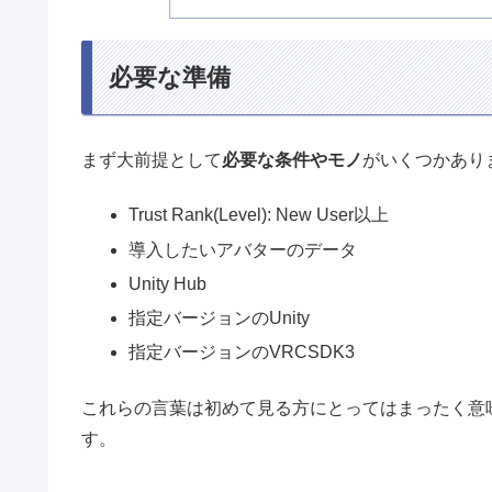
必要な準備
まず大前提として
必要な条件やモノ
がいくつかあり
Trust Rank(Level): New User以上
導入したいアバターのデータ
Unity Hub
指定バージョンのUnity
指定バージョンのVRCSDK3
これらの言葉は初めて見る方にとってはまったく意
す。