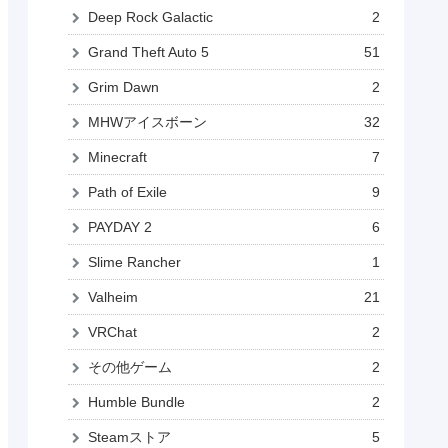
Deep Rock Galactic
2
Grand Theft Auto 5
51
Grim Dawn
2
MHWアイスボーン
32
Minecraft
7
Path of Exile
9
PAYDAY 2
6
Slime Rancher
1
Valheim
21
VRChat
2
その他ゲーム
2
Humble Bundle
2
Steamストア
5