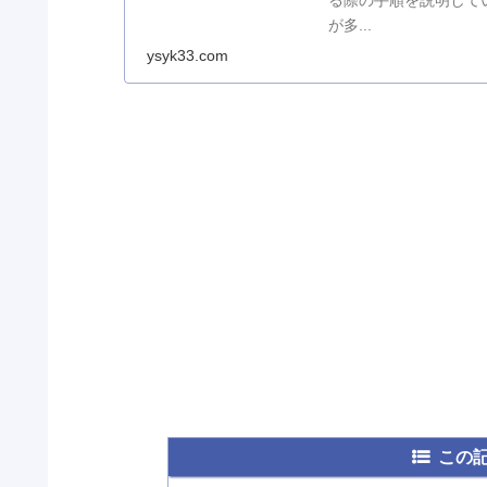
る際の手順を説明して
が多...
ysyk33.com
この