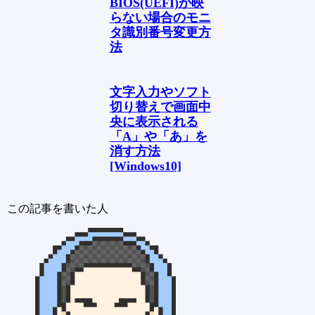
BIOS(UEFI)が映
らない場合のモニ
タ識別番号変更方
法
文字入力やソフト
切り替えで画面中
央に表示される
「A」や「あ」を
消す方法
[Windows10]
この記事を書いた人