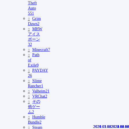
Theft
Auto
5
51
Grim
Dawn
2
MHW
アイス
ボーン
32
Minecraft
7
Path
of
Exile
9
PAYDAY
2
6
Slime
Rancher
1
Valheim
21
VRChat
2
その
他ゲー
ム
2
Humble
Bundle
2
2020.01.13
2020.05.08
2021.01.12
2025.03.06
2022.06.16
2021.07.07
2022.06.16
2024.05.08
2025.08.13
2025.04.10
2025.02.07
2024.12.17
Steam