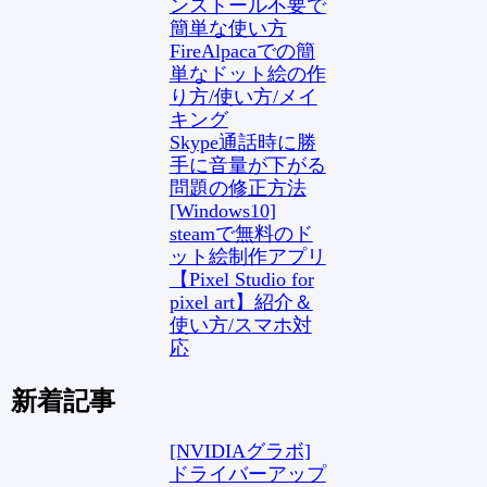
ンストール不要で
簡単な使い方
FireAlpacaでの簡
単なドット絵の作
り方/使い方/メイ
キング
Skype通話時に勝
手に音量が下がる
問題の修正方法
[Windows10]
steamで無料のド
ット絵制作アプリ
【Pixel Studio for
pixel art】紹介＆
使い方/スマホ対
応
新着記事
[NVIDIAグラボ]
ドライバーアップ