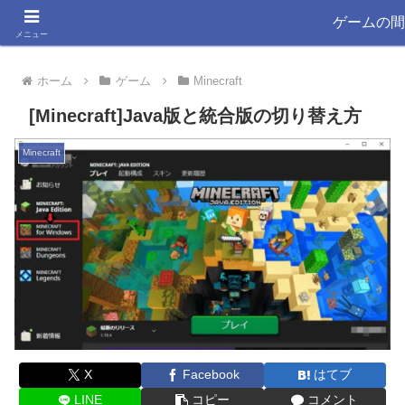
ゲーム大好きYSYKと33が書く きっと役立つ情報ブログ
ゲームの間
メニュー
ホーム
ゲーム
Minecraft
[Minecraft]Java版と統合版の切り替え方
Minecraft
X
Facebook
はてブ
LINE
コピー
コメント