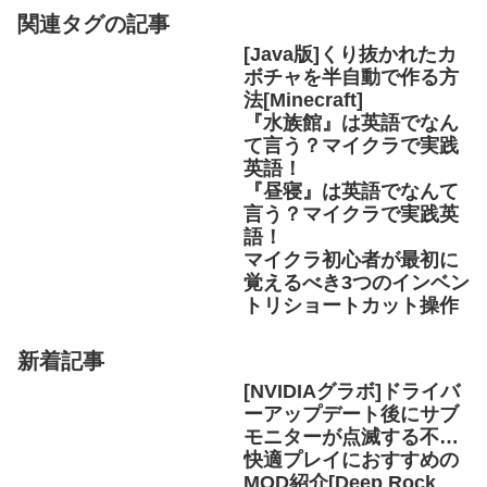
関連タグの記事
[Java版]くり抜かれたカ
ボチャを半自動で作る方
法[Minecraft]
『水族館』は英語でなん
て言う？マイクラで実践
英語！
『昼寝』は英語でなんて
言う？マイクラで実践英
語！
マイクラ初心者が最初に
覚えるべき3つのインベン
トリショートカット操作
新着記事
[NVIDIAグラボ]ドライバ
ーアップデート後にサブ
モニターが点滅する不具
合の解決方法
快適プレイにおすすめの
MOD紹介[Deep Rock