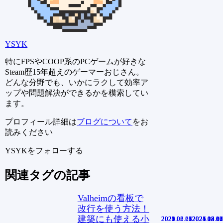
YSYK
特にFPSやCOOP系のPCゲームが好きな
Steam歴15年超えのゲーマーおじさん。
どんな分野でも、いかにラクして効率ア
ップや問題解決ができるかを模索してい
ます。
プロフィール詳細は
ブログについて
をお
読みください
YSYKをフォローする
関連タグの記事
Valheimの看板で
改行を使う方法！
建築にも使える小
2021.02.25
2023.06.13
2020.01.11
2025.03.06
2021.03.11
2021.08.06
2024.05.02
2024.05.30
2025.08.13
2025.04.10
2025.02.07
2024.12.17