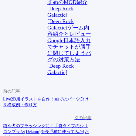
すめのMOD紹介
[Deep Rock
Galactic]
[Deep Rock
Galactic]ゲーム内
容紹介とレビュー
Google日本語入力
でチャットが勝手
に閉じてしまうバ
グの対策方法
[Deep Rock
Galactic]
Live2D用イラストを自作！saiでのパーツ分け
＆構成例・作り方
猫や犬のブラッシングに！手袋タイプのシリ
コンブラシ(Delamu)を長毛猫に使ってみた[お