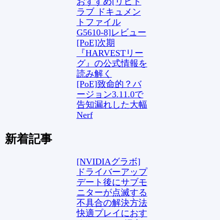
おすすめ[リヒト
ラブ ドキュメン
トファイル
G5610-8]レビュー
[PoE]次期
『HARVESTリー
グ』の公式情報を
読み解く
[PoE]致命的？バ
ージョン3.11.0で
告知漏れした大幅
Nerf
新着記事
[NVIDIAグラボ]
ドライバーアップ
デート後にサブモ
ニターが点滅する
不具合の解決方法
快適プレイにおす