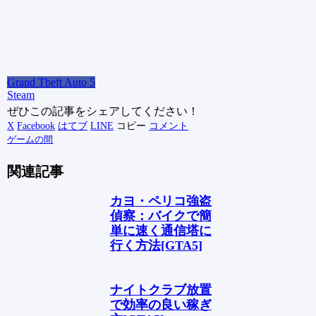
Grand Theft Auto 5
Steam
ぜひこの記事をシェアしてください！
X
Facebook
はてブ
LINE
コピー
コメント
ゲームの間
関連記事
カヨ・ペリコ強盗
偵察：バイクで簡
単に速く通信塔に
行く方法[GTA5]
ナイトクラブ放置
で効率の良い稼ぎ