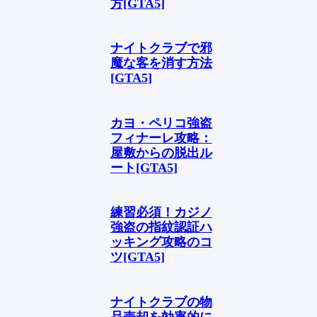
方[GTA5]
ナイトクラブで邪
魔な客を消す方法
[GTA5]
カヨ・ペリコ強盗
フィナーレ攻略：
屋敷からの脱出ル
ート[GTA5]
練習必須！カジノ
強盗の指紋認証ハ
ッキング攻略のコ
ツ[GTA5]
ナイトクラブの物
品売却を効率的に