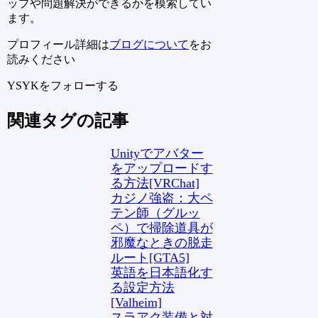
ップや問題解決ができるかを模索してい
ます。
プロフィール詳細は
ブログについて
をお
読みください
YSYKをフォローする
関連タグの記事
Unityでアバター
をアップロードす
る方法[VRChat]
カジノ強盗：大ペ
テン師（グルッ
ペ）で掃除道具が
邪魔なときの脱走
ルート[GTA5]
英語を日本語化す
る設定方法
[Valheim]
スラアク装備と対