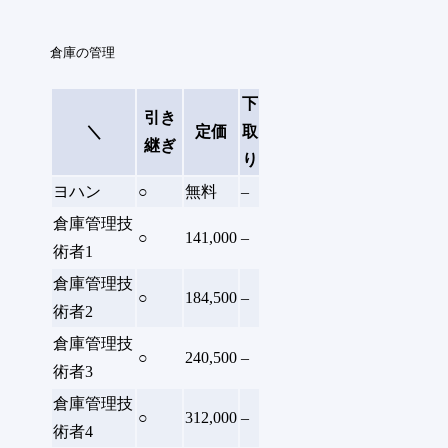
倉庫の管理
下
引き
＼
定価
取
継ぎ
り
ヨハン
○
無料
–
倉庫管理技
○
141,000
–
術者1
倉庫管理技
○
184,500
–
術者2
倉庫管理技
○
240,500
–
術者3
倉庫管理技
○
312,000
–
術者4