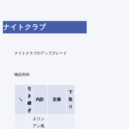
ナイトクラブ
ナイトクラブのアップグレード
物品売却
引
下
き
＼
内訳
定価
取
継
り
ぎ
エリシ
アン島