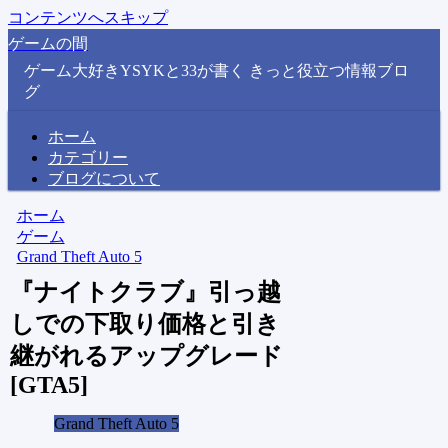
コンテンツへスキップ
ゲームの間
ゲーム大好きYSYKと33が書く きっと役立つ情報ブロ
グ
ホーム
カテゴリー
ブログについて
ホーム
ゲーム
Grand Theft Auto 5
『ナイトクラブ』引っ越
しでの下取り価格と引き
継がれるアップグレード
[GTA5]
Grand Theft Auto 5