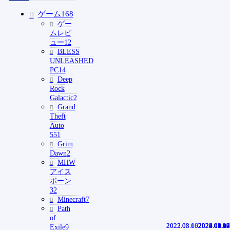
ゲーム
168
ゲー
ムレビ
ュー
12
BLESS
UNLEASHED
PC
14
Deep
Rock
Galactic
2
Grand
Theft
Auto
5
51
Grim
Dawn
2
MHW
アイス
ボーン
32
Minecraft
7
Path
of
2022.08.10
2025.03.06
2024.05.02
2021.01.20
2021.03.09
2020.10.14
2025.08.13
2025.04.10
2025.02.07
2024.12.17
Exile
9