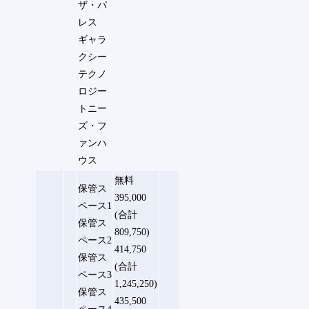
ザ・パ
レス
ギャラ
クシー
テクノ
ロジー
トニー
ズ・フ
ァンハ
ウス
無料
保管ス
395,000
ペース1
(合計
保管ス
809,750)
ペース2
414,750
保管ス
(合計
ペース3
1,245,250)
保管ス
435,500