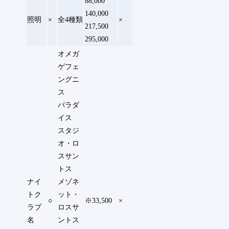
88,000
140,000
照明
×
全4種類
×
217,500
295,000
オメガ
ゲフェ
ングニ
ス
パラダ
イス
スタジ
オ・ロ
スサン
トス
ナイ
メゾネ
トク
ット・
○
※33,500
×
ラブ
ロスサ
名
ントス