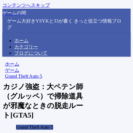
コンテンツへスキップ
ゲームの間
ゲーム大好きYSYKと33が書く きっと役立つ情報ブロ
グ
ホーム
カテゴリー
ブログについて
ホーム
ゲーム
Grand Theft Auto 5
カジノ強盗：大ペテン師
（グルッペ）で掃除道具
が邪魔なときの脱走ルー
ト[GTA5]
Grand Theft Auto 5