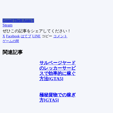
Grand Theft Auto 5
Steam
ぜひこの記事をシェアしてください！
X
Facebook
はてブ
LINE
コピー
コメント
ゲームの間
関連記事
サルベージヤード
のレッカーサービ
スで効率的に稼ぐ
方法[GTA5]
極秘貨物での稼ぎ
方[GTA5]