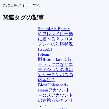
YSYKをフォローする
関連タグの記事
Steam版とEpic版
のフレンドは一緒
に遊べる？クロス
プレイの対応状況
[GTA5]
[Steam
版]Borderlands3超
デラックスなどエ
ディションの違い
やシーズンパスの
内容は？
BlessUnleashed /
steamアカウント
⇔公式アカウント
の連携方法とメリ
ット