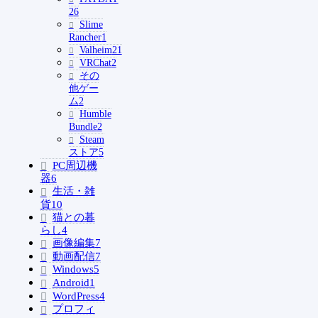
2
6
Slime
Rancher
1
Valheim
21
VRChat
2
その
他ゲー
ム
2
Humble
Bundle
2
Steam
ストア
5
PC周辺機
器
6
生活・雑
貨
10
猫との暮
らし
4
画像編集
7
動画配信
7
Windows
5
Android
1
WordPress
4
プロフィ