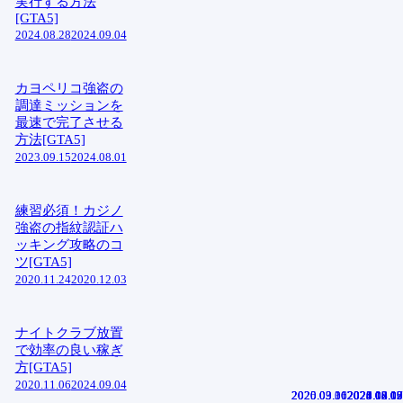
実行する方法
[GTA5]
2024.08.28
2024.09.04
カヨペリコ強盗の
調達ミッションを
最速で完了させる
方法[GTA5]
2023.09.15
2024.08.01
練習必須！カジノ
強盗の指紋認証ハ
ッキング攻略のコ
ツ[GTA5]
2020.11.24
2020.12.03
ナイトクラブ放置
で効率の良い稼ぎ
方[GTA5]
2020.11.06
2024.09.04
2020.09.30
2020.03.11
2025.03.06
2020.12.09
2020.06.05
2021.08.07
2023.10.05
2025.08.13
2025.04.10
2025.02.07
2024.12.17