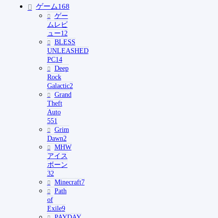
ゲーム
168
ゲー
ムレビ
ュー
12
BLESS
UNLEASHED
PC
14
Deep
Rock
Galactic
2
Grand
Theft
Auto
5
51
Grim
Dawn
2
MHW
アイス
ボーン
32
Minecraft
7
Path
of
Exile
9
PAYDAY