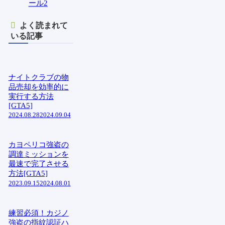
ール
2
よく読まれて
いる記事
ナイトクラブの物
品売却を効率的に
実行する方法
[GTA5]
2024.08.28
2024.09.04
カヨペリコ強盗の
調達ミッションを
最速で完了させる
方法[GTA5]
2023.09.15
2024.08.01
練習必須！カジノ
強盗の指紋認証ハ