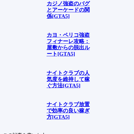
カジノ強盗のバグ
とアーケードの関
係[GTA5]
カヨ・ペリコ強盗
フィナーレ攻略：
屋敷からの脱出ル
ート[GTA5]
ナイトクラブの人
気度を維持して稼
ぐ方法[GTA5]
ナイトクラブ放置
で効率の良い稼ぎ
方[GTA5]