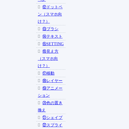
⑫ドットペ
ン（スマホ向
け？）
⑬ブラシ
⑭テキスト
⑮SETTING
⑯見え方
（スマホ向
け？）
⑰移動
⑱レイヤー
⑲アニメー
ション
⑳色の置き
換え
㉑シェイプ
㉒スプライ