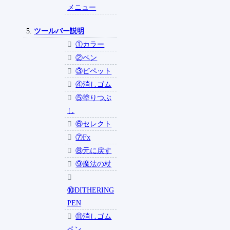
メニュー
ツールバー説明
①カラー
②ペン
③ピペット
④消しゴム
⑤塗りつぶ
し
⑥セレクト
⑦Fx
⑧元に戻す
⑨魔法の杖
⑩DITHERING
PEN
⑪消しゴム
ペン