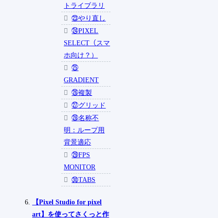
トライブラリ
㉓やり直し
㉔PIXEL
SELECT（スマ
ホ向け？）
㉕
GRADIENT
㉖複製
㉗グリッド
㉘名称不
明：ループ用
背景適応
㉙FPS
MONITOR
㉚TABS
【Pixel Studio for pixel
art】を使ってさくっと作