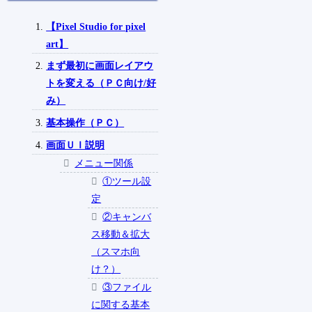
【Pixel Studio for pixel
art】
まず最初に画面レイアウ
トを変える（ＰＣ向け/好
み）
基本操作（ＰＣ）
画面ＵＩ説明
メニュー関係
①ツール設
定
②キャンバ
ス移動＆拡大
（スマホ向
け？）
③ファイル
に関する基本