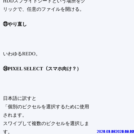
HDDスプライトシートという場所をク
リックで、任意のファイルを開ける。
㉓やり直し
いわゆるREDO。
㉔PIXEL SELECT（スマホ向け？）
日本語に訳すと
「個別のピクセルを選択するために使用
されます。
スワイプして複数のピクセルを選択しま
す。
2020.01.09
2020.09.17
2020.01.20
2021.02.23
2025.03.06
2022.12.21
2022.09.21
2020.02.02
2021.03.22
2025.08.13
2025.04.10
2025.02.07
2024.12.17