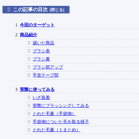
この記事の目次
今回のターゲット
商品紹介
届いた商品
ブラシ表
ブラシ裏
ブラシ部アップ
手首テープ部
実際に使ってみる
いざ装着
実際にブラッシングしてみる
とれた毛量（手袋側）
手袋側についた毛を取る様子
とれた毛量（１まとめ）