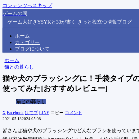
コンテンツへスキップ
ゲームの間
ゲーム大好きYSYKと33が書く きっと役立つ情報ブログ
ホーム
カテゴリー
ブログについて
ホーム
猫との暮らし
猫や犬のブラッシングに！手袋タイプのシ
使ってみた[おすすめレビュー]
猫との暮らし
X
Facebook
はてブ
LINE
コピー
コメント
2021.05.13
2024.05.08
皆さんは猫や犬のブラッシングでどんなブラシを使っていま