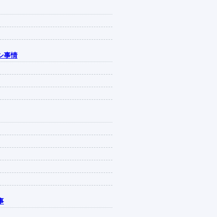
シ事情
事