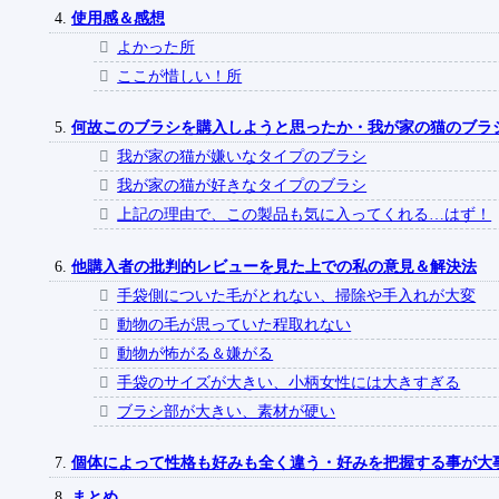
使用感＆感想
よかった所
ここが惜しい！所
何故このブラシを購入しようと思ったか・我が家の猫のブラ
我が家の猫が嫌いなタイプのブラシ
我が家の猫が好きなタイプのブラシ
上記の理由で、この製品も気に入ってくれる…はず！
他購入者の批判的レビューを見た上での私の意見＆解決法
手袋側についた毛がとれない、掃除や手入れが大変
動物の毛が思っていた程取れない
動物が怖がる＆嫌がる
手袋のサイズが大きい、小柄女性には大きすぎる
ブラシ部が大きい、素材が硬い
個体によって性格も好みも全く違う・好みを把握する事が大
まとめ