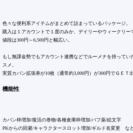
色々な便利系アイテムがまとめて詰まっているパッケージ。
購入は１アカウントで１度のみか、デイリーやウィークリー
値段は300円～6,500円と幅広い。
もし無課金勢でもアカウント連携などでルーメナを持ってい
スメ。
実質カバン拡張券が10枚（通常約3,000円）が300円でＧＥＴ
機能性
カバン枠増加/復活の巻物/各種倉庫枠増加/バフ薬/絵文字
PKからの回避/キャラクタースロット増加/ギルド名変更 な