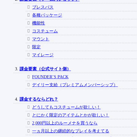
ブレスパス
各種パッケージ
機能性
コスチューム
マウント
限定
マイレージ
課金要素（公式サイト側）
FOUNDER’S PACK
デイリー支給（プレミアムメンバーシップ）
課金するならどれ？
どうしてもコスチュームが欲しい！
とにかく限定のアイテムとかが欲しい！
2,000円以上のルーメナを買うなら
一ヵ月以上の継続的なプレイを考えてる