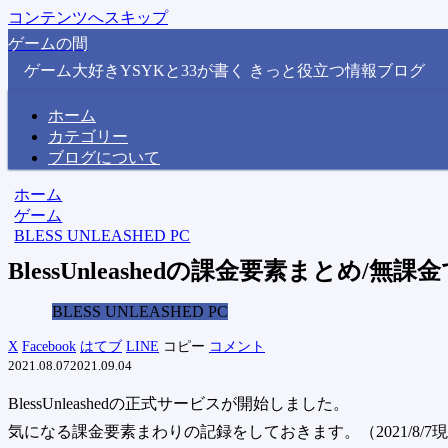
コンテンツへスキップ
ゲームの間
ゲーム大好きYSYKと33が書く きっと役立つ情報ブログ
ホーム
カテゴリー
ブログについて
ホーム
ゲーム
BLESS UNLEASHED PC
BlessUnleashedの課金要素まとめ/無
BLESS UNLEASHED PC
X
Facebook
はてブ
LINE
コピー
コメント
2021.08.07
2021.09.04
BlessUnleashedの正式サービスが開始しました。
気になる課金要素まわりの記録をしておきます。
（2021/8