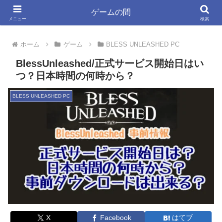
ゲーム大好きYSYKと33が書く きっと役立つ情報ブログ
ゲームの間
メニュー
検索
ホーム
ゲーム
BLESS UNLEASHED PC
BlessUnleashed/正式サービス開始日はい
つ？日本時間の何時から？
BLESS UNLEASHED PC
X
Facebook
はてブ