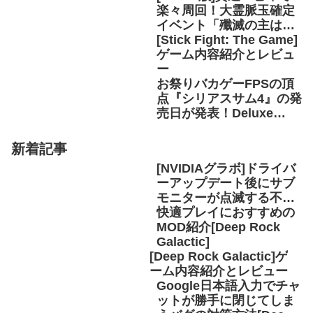
楽々周回！大霊脈玉確定
イベント「殲滅の主はま
た鐘を鳴らす」を効率的
[Stick Fight: The Game]
に[MHWアイスボーン]
ゲーム内容紹介とレビュ
ー
お祭りバカゲーFPSの頂
点『シリアスサム4』の発
売日が発表！Deluxe
Editionの内容紹介
新着記事
[NVIDIAグラボ]ドライバ
ーアップデート後にサブ
モニターが点滅する不具
合の解決方法
快適プレイにおすすめの
MOD紹介[Deep Rock
Galactic]
[Deep Rock Galactic]ゲ
ーム内容紹介とレビュー
Google日本語入力でチャ
ットが勝手に閉じてしま