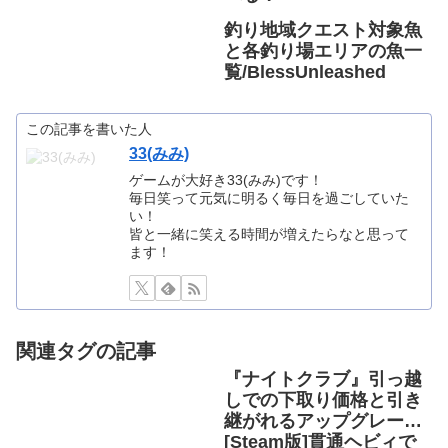
釣り地域クエスト対象魚
と各釣り場エリアの魚一
覧/BlessUnleashed
この記事を書いた人
33(みみ)
ゲームが大好き33(みみ)です！
毎日笑って元気に明るく毎日を過ごしていた
い！
皆と一緒に笑える時間が増えたらなと思って
ます！
関連タグの記事
『ナイトクラブ』引っ越
しでの下取り価格と引き
継がれるアップグレード
[GTA5]
[Steam版]貫通ヘビィで