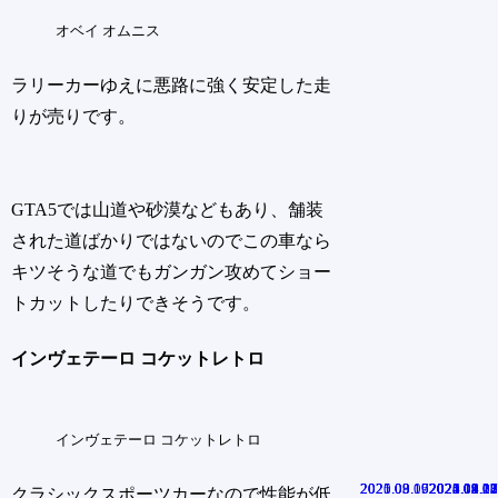
オベイ オムニス
ラリーカーゆえに悪路に強く安定した走
りが売りです。
GTA5では山道や砂漠などもあり、舗装
された道ばかりではないのでこの車なら
キツそうな道でもガンガン攻めてショー
トカットしたりできそうです。
インヴェテーロ コケットレトロ
インヴェテーロ コケットレトロ
2020.09.17
2021.08.19
2025.03.06
2022.09.21
2021.01.28
2020.05.02
2021.09.13
2025.08.13
2025.04.10
2025.02.07
2024.12.17
クラシックスポーツカーなので性能が低