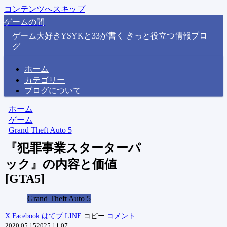
コンテンツへスキップ
ゲームの間
ゲーム大好きYSYKと33が書く きっと役立つ情報ブロ
グ
ホーム
カテゴリー
ブログについて
ホーム
ゲーム
Grand Theft Auto 5
『犯罪事業スターターパ
ック』の内容と価値
[GTA5]
Grand Theft Auto 5
X
Facebook
はてブ
LINE
コピー
コメント
2020.05.15
2025.11.07