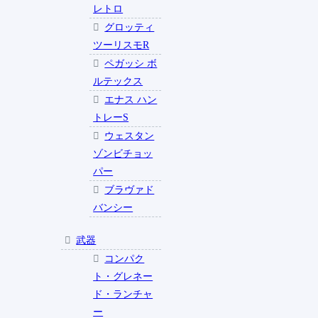
レトロ
グロッティ
ツーリスモR
ペガッシ ボ
ルテックス
エナス ハン
トレーS
ウェスタン
ゾンビチョッ
パー
ブラヴァド
バンシー
武器
コンパク
ト・グレネー
ド・ランチャ
ー