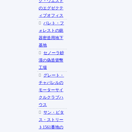
ク・ウエスト
のエグゼクテ
ィブオフィス
パレト・フ
ォレストの銃
器密造用地下
基地
セノーラ砂
漠の偽造貨幣
工場
グレート・
チャパレルの
モーターサイ
クルクラブハ
ウス
サン・ビタ
ス・ストリー
ト1561番地の