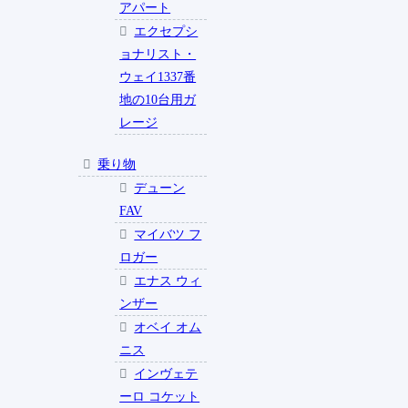
アパート
エクセプシ
ョナリスト・
ウェイ1337番
地の10台用ガ
レージ
乗り物
デューン
FAV
マイバツ フ
ロガー
エナス ウィ
ンザー
オベイ オム
ニス
インヴェテ
ーロ コケット