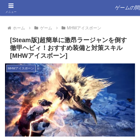
ゲーム大好きYSYKと33が書く きっと役立つ情報ブログ
ゲームの間
メニュー
ホーム
ゲーム
MHWアイスボーン
[Steam版]超簡単に激昂ラージャンを倒す
徹甲ヘビィ！おすすめ装備と対策スキル
[MHWアイスボーン]
MHWアイスボーン