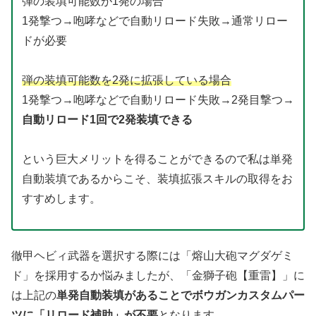
弾の装填可能数が1発の場合
1発撃つ→咆哮などで自動リロード失敗→通常リロー
ドが必要
弾の装填可能数を2発に拡張している場合
1発撃つ→咆哮などで自動リロード失敗→2発目撃つ→
自動リロード1回で2発装填できる
という巨大メリットを得ることができるので私は単発
自動装填であるからこそ、装填拡張スキルの取得をお
すすめします。
徹甲ヘビィ武器を選択する際には「熔山大砲マグダゲミ
ド」を採用するか悩みましたが、「金獅子砲【重雷】」に
は上記の
単発自動装填があることでボウガンカスタムパー
ツに「リロード補助」が不要
となります。