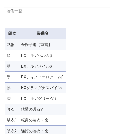
装備一覧
部位
装備名
武器
金獅子砲【重雷】
頭
EXナルガヘルムβ
胴
EXナルガメイルβ
手
EXディノイエロアームβ
腰
EXゾラマグナスパインα
脚
EXナルガグリーヴβ
護石
鉄壁の護石V
装衣1
転身の装衣・改
装衣2
強打の装衣・改