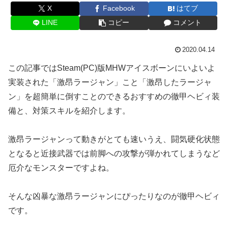
X
Facebook
はてブ
LINE
コピー
コメント
2020.04.14
この記事ではSteam(PC)版MHWアイスボーンにいよいよ
実装された「激昂ラージャン」こと「激昂したラージャ
ン」を超簡単に倒すことのできるおすすめの徹甲ヘビィ装
備と、対策スキルを紹介します。
激昂ラージャンって動きがとても速いうえ、闘気硬化状態
となると近接武器では前脚への攻撃が弾かれてしまうなど
厄介なモンスターですよね。
そんな凶暴な激昂ラージャンにぴったりなのが徹甲ヘビィ
です。