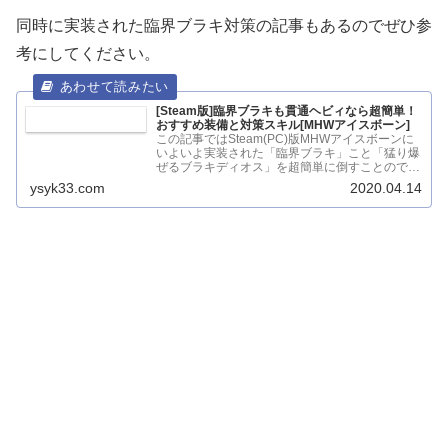
同時に実装された臨界ブラキ対策の記事もあるのでぜひ参
考にしてください。
[Steam版]臨界ブラキも貫通ヘビィなら超簡単！
おすすめ装備と対策スキル[MHWアイスボーン]
この記事ではSteam(PC)版MHWアイスボーンに
いよいよ実装された「臨界ブラキ」こと「猛り爆
ぜるブラキディオス」を超簡単に倒すことのでき
るおすすめの貫通ヘビ...
ysyk33.com
2020.04.14