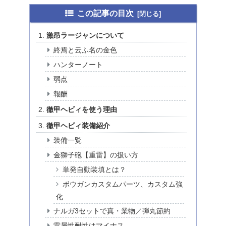
この記事の目次
激昂ラージャンについて
終焉と云ふ名の金色
ハンターノート
弱点
報酬
徹甲ヘビィを使う理由
徹甲ヘビィ装備紹介
装備一覧
金獅子砲【重雷】の扱い方
単発自動装填とは？
ボウガンカスタムパーツ、カスタム強
化
ナルガ3セットで真・業物／弾丸節約
雷属性耐性はマイナス