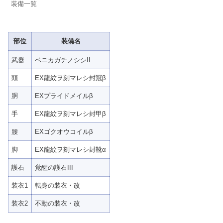
装備一覧
部位
装備名
武器
ベニカガチノシシII
頭
EX龍紋ヲ刻マレシ封冠β
胴
EXプライドメイルβ
手
EX龍紋ヲ刻マレシ封甲β
腰
EXゴクオウコイルβ
脚
EX龍紋ヲ刻マレシ封靴α
護石
覚醒の護石III
装衣1
転身の装衣・改
装衣2
不動の装衣・改