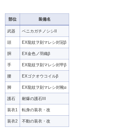
部位
装備名
武器
ベニカガチノシシII
頭
EX龍紋ヲ刻マレシ封冠β
胴
EX金色ノ羽織β
手
EX龍紋ヲ刻マレシ封甲β
腰
EXゴクオウコイルβ
脚
EX龍紋ヲ刻マレシ封靴α
護石
耐爆の護石III
装衣1
転身の装衣・改
装衣2
不動の装衣・改