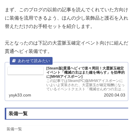
まず、このブログの以前の記事を読んでくれていた方向け
に装備を流用できるよう、ほんの少し装飾品と護石を入れ
替えただけのお手軽セットを紹介します。
元となったのは下記の大霊脈玉確定イベント向けに組んだ
貫通ヘビィ装備です。
[Steam版]貫通ヘビィで楽々周回！大霊脈玉確定
イベント「殲滅の主はまた鐘を鳴らす」を効率的
に[MHWアイスボーン]
この記事ではSteam(PC)版MHWアイスボーンに
いよいよ実装された、大霊脈玉が確定報酬になっ
ているイベントクエスト「殲滅せんめつの主はま
た鐘を鳴らす」につい...
ysyk33.com
2020.04.03
装備一覧
装備一覧