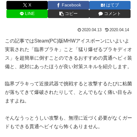
X
Facebook
はてブ
LINE
コピー
コメント
2020.04.13
2020.04.14
この記事ではSteam(PC)版MHWアイスボーンにいよいよ
実装された「臨界ブラキ」こと「猛り爆ぜるブラキディオ
ス」を超簡単に倒すことのできるおすすめの貫通ヘビィ装
備と、絶対にあったほうが良い対策スキルを紹介します。
臨界ブラキって近接武器で挑戦すると攻撃するたびに粘菌
が落ちてきて爆破されたりして、とんでもなく痛い目をみ
ますよね。
そんなうっとうしい攻撃も、無理に近づく必要がなくガー
ドもできる貫通ヘビイなら怖くありません。