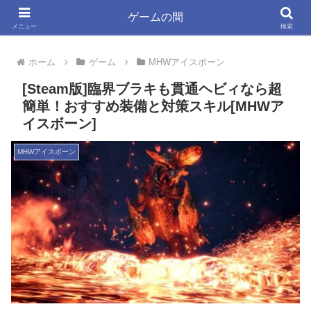
ゲーム大好きYSYKと33が書く きっと役立つ情報ブログ
ゲームの間
メニュー
検索
ホーム
ゲーム
MHWアイスボーン
[Steam版]臨界ブラキも貫通ヘビィなら超
簡単！おすすめ装備と対策スキル[MHWア
イスボーン]
MHWアイスボーン