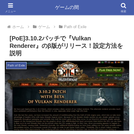
ゲーム大好きYSYKと33が書く きっと役立つ情報ブログ
ゲームの間
メニュー
検索
ホーム
ゲーム
Path of Exile
[PoE]3.10.2パッチで『Vulkan
Renderer』のβ版がリリース！設定方法を
説明
Path of Exile