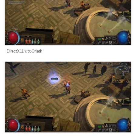
DirectX11でのOriath