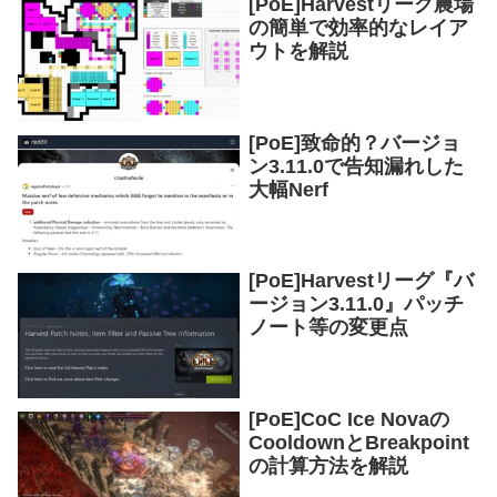
[PoE]Harvestリーグ農場
の簡単で効率的なレイア
ウトを解説
[PoE]致命的？バージョ
ン3.11.0で告知漏れした
大幅Nerf
[PoE]Harvestリーグ『バ
ージョン3.11.0』パッチ
ノート等の変更点
[PoE]CoC Ice Novaの
CooldownとBreakpoint
の計算方法を解説