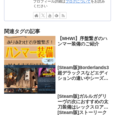
プロフィール詳細は
ブログについて
をお読み
ください
関連タグの記事
【MHWI】序盤繋ぎのハ
ンマー装備のご紹介
[Steam版]Borderlands3
超デラックスなどエディ
ションの違いやシーズン
パスの内容は？
[Steam版]ガルルガグリ
ーヴの次におすすめの太
刀装備はレックスロア防
具！[MHWアイスボーン]
[Steam版]ストーリーク