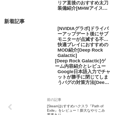
リア直後のおすすめ太刀
装備紹介[MHWアイスボ
ーン]
新着記事
[NVIDIAグラボ]ドライバ
ーアップデート後にサブ
モニターが点滅する不具
合の解決方法
快適プレイにおすすめの
MOD紹介[Deep Rock
Galactic]
[Deep Rock Galactic]ゲ
ーム内容紹介とレビュー
Google日本語入力でチャ
ットが勝手に閉じてしま
うバグの対策方法[Deep
Rock Galactic]
[Steam]おすすめハクスラ『Path of
Exile』をレビュー！膨大なやりこみ
要素あり