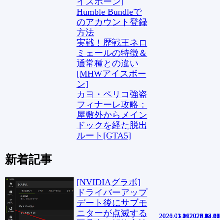
イスボーン]
Humble Bundleで
のアカウント登録
方法
実戦！歴戦王ネロ
ミェールの特徴＆
通常種との違い
[MHWアイスボー
ン]
カヨ・ペリコ強盗
フィナーレ攻略：
屋敷外からメイン
ドックを経た脱出
ルート[GTA5]
新着記事
[NVIDIAグラボ]
ドライバーアップ
デート後にサブモ
ニターが点滅する
2020.01.11
2021.01.29
2025.03.06
2020.08.11
2024.05.30
2020.05.02
2023.07.26
2025.08.13
2025.04.10
2025.02.07
2024.12.17