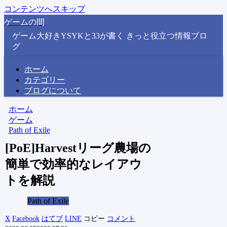
コンテンツへスキップ
ゲームの間
ゲーム大好きYSYKと33が書く きっと役立つ情報ブロ
グ
ホーム
カテゴリー
ブログについて
ホーム
ゲーム
Path of Exile
[PoE]Harvestリーグ農場の
簡単で効率的なレイアウ
トを解説
Path of Exile
X
Facebook
はてブ
LINE
コピー
コメント