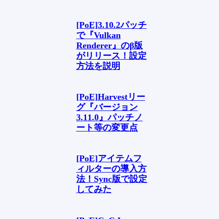
[PoE]3.10.2パッチ
で『Vulkan
Renderer』のβ版
がリリース！設定
方法を説明
[PoE]Harvestリー
グ『バージョン
3.11.0』パッチノ
ート等の変更点
[PoE]アイテムフ
ィルターの導入方
法！Sync版で設定
してみた