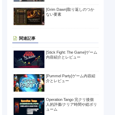
[Grim Dawn]取り返しのつか
ない要素
関連記事
[Stick Fight: The Game]ゲーム
内容紹介とレビュー
[Pummel Party]ゲーム内容紹
介とレビュー
Operation Tango 完クリ後個
人的評価/クリア時間や総ボリ
ューム