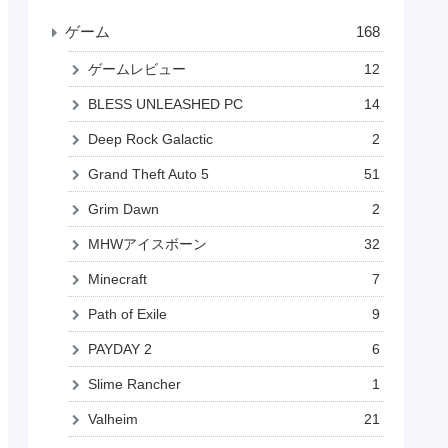
ゲーム
168
ゲームレビュー
12
BLESS UNLEASHED PC
14
Deep Rock Galactic
2
Grand Theft Auto 5
51
Grim Dawn
2
MHWアイスボーン
32
Minecraft
7
Path of Exile
9
PAYDAY 2
6
Slime Rancher
1
Valheim
21