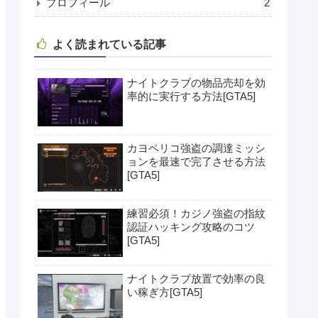
プロフィール
2
よく読まれている記事
ナイトクラブの物品売却を効
率的に実行する方法[GTA5]
カヨペリコ強盗の調達ミッシ
ョンを最速で完了させる方法
[GTA5]
練習必須！カジノ強盗の指紋
認証ハッキング攻略のコツ
[GTA5]
ナイトクラブ放置で効率の良
い稼ぎ方[GTA5]