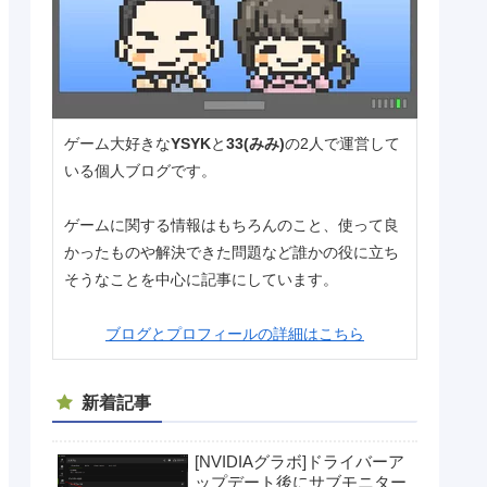
ゲーム大好きな
YSYK
と
33(みみ)
の2人で運営して
いる個人ブログです。
ゲームに関する情報はもちろんのこと、使って良
かったものや解決できた問題など誰かの役に立ち
そうなことを中心に記事にしています。
ブログとプロフィールの詳細はこちら
新着記事
[NVIDIAグラボ]ドライバーア
ップデート後にサブモニター