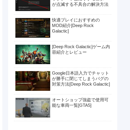
が点滅する不具合の解決方法
快適プレイにおすすめの
MOD紹介[Deep Rock
Galactic]
[Deep Rock Galactic]ゲーム内
容紹介とレビュー
Google日本語入力でチャット
が勝手に閉じてしまうバグの
対策方法[Deep Rock Galactic]
オートショップ強盗で使用可
能な車両一覧[GTA5]