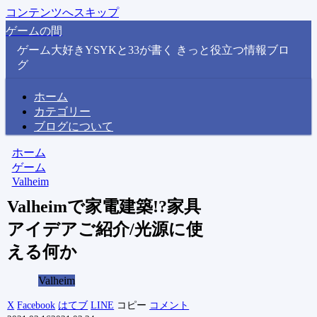
コンテンツへスキップ
ゲームの間
ゲーム大好きYSYKと33が書く きっと役立つ情報ブロ
グ
ホーム
カテゴリー
ブログについて
ホーム
ゲーム
Valheim
Valheimで家電建築!?家具
アイデアご紹介/光源に使
える何か
Valheim
X
Facebook
はてブ
LINE
コピー
コメント