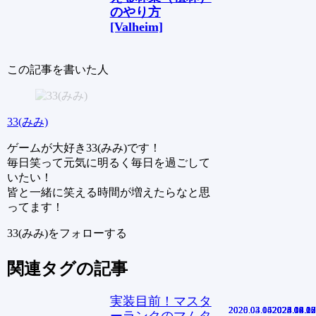
のやり方
[Valheim]
この記事を書いた人
33(みみ)
ゲームが大好き33(みみ)です！
毎日笑って元気に明るく毎日を過ごして
いたい！
皆と一緒に笑える時間が増えたらなと思
ってます！
33(みみ)をフォローする
関連タグの記事
実装目前！マスタ
2020.04.15
2020.03.04
2025.03.06
2020.04.16
2023.06.12
2024.09.25
2023.10.05
2025.08.13
2025.04.10
2025.02.07
2024.12.17
ーランクのマムタ