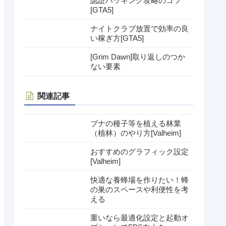
認証ハッキング攻略のコツ
[GTA5]
ナイトクラブ放置で効率の良
い稼ぎ方[GTA5]
[Grim Dawn]取り返しのつか
ない要素
関連記事
ブナの種子等を植える林業
（植林）のやり方[Valheim]
おすすめのグラフィック設定
[Valheim]
快適な養蜂場を作りたい！蜂
の巣のスペースや利便性を考
える
重いなら最適化設定と起動オ