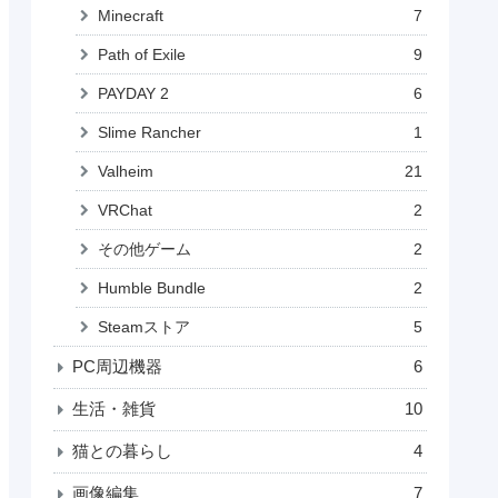
Minecraft
7
Path of Exile
9
PAYDAY 2
6
Slime Rancher
1
Valheim
21
VRChat
2
その他ゲーム
2
Humble Bundle
2
Steamストア
5
PC周辺機器
6
生活・雑貨
10
猫との暮らし
4
画像編集
7