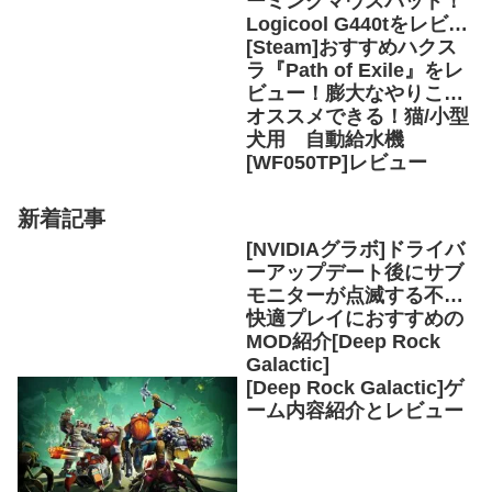
ーミングマウスパッド！
Logicool G440tをレビュ
ー
[Steam]おすすめハクス
ラ『Path of Exile』をレ
ビュー！膨大なやりこみ
要素あり
オススメできる！猫/小型
犬用 自動給水機
[WF050TP]レビュー
新着記事
[NVIDIAグラボ]ドライバ
ーアップデート後にサブ
モニターが点滅する不具
合の解決方法
快適プレイにおすすめの
MOD紹介[Deep Rock
Galactic]
[Deep Rock Galactic]ゲ
ーム内容紹介とレビュー