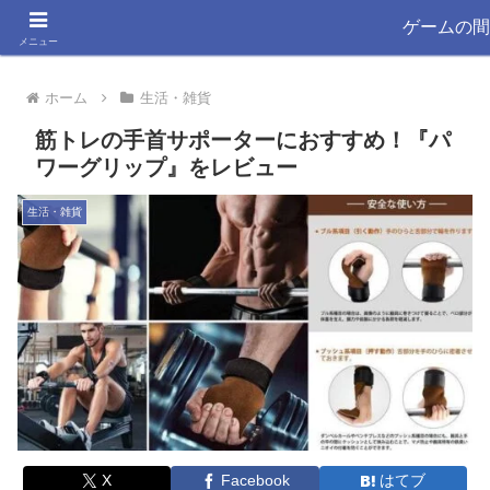
ゲーム大好きYSYKと33が書く きっと役立つ情報ブログ
ゲームの間
メニュー
ホーム
生活・雑貨
筋トレの手首サポーターにおすすめ！『パ
ワーグリップ』をレビュー
生活・雑貨
X
Facebook
はてブ