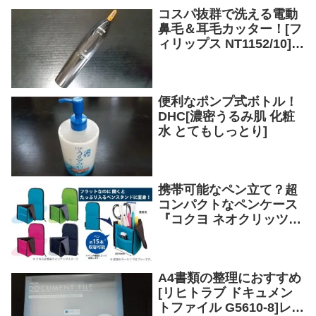
コスパ抜群で洗える電動
鼻毛＆耳毛カッター！[フ
ィリップス NT1152/10]を
レビュー
便利なポンプ式ボトル！
DHC[濃密うるみ肌 化粧
水 とてもしっとり]
携帯可能なペン立て？超
コンパクトなペンケース
『コクヨ ネオクリッツフ
ラット』をレビュー！化
粧ポーチにも使える
A4書類の整理におすすめ
[リヒトラブ ドキュメン
トファイル G5610-8]レビ