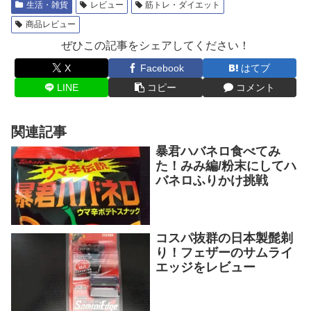
生活・雑貨
レビュー
筋トレ・ダイエット
商品レビュー
ぜひこの記事をシェアしてください！
X
Facebook
はてブ
LINE
コピー
コメント
関連記事
暴君ハバネロ食べてみ
た！みみ編/粉末にしてハ
バネロふりかけ挑戦
コスパ抜群の日本製髭剃
り！フェザーのサムライ
エッジをレビュー