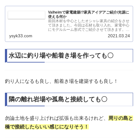
Valheimで家電建築!?家具アイデアご紹介/光源に
使える何か
前回木材を中心としたオシャレ家具の紹介をさせ
て頂きました。今回は石材も取り入れ、家電中心
にモデルルーム形式でご紹介させて頂きます。最
序盤では厳しく、利便性＆実用...
ysyk33.com
2021.03.24
水辺に釣り場や船着き場を作っても〇
釣り人になるも良し、船着き場を建築するも良し！
隣の離れ岩場や孤島と接続しても〇
勿論土地を盛り上げれば拡張も出来るけれど、
周りの島と
橋で接続したらいい感じになりそう！