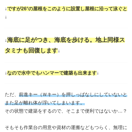
↓
ですが26°の屋根をこのように設置し屋根に沿って泳ぐと
↓
海底に足がつき、海底を歩ける。地上同様ス
↓
タミナも回復します
↓
↓
なので水中でもハンマーで建築も出来ます
↓
ただ、
前進キー（Ｗキー）を押しっぱなしにしていないと
また足が離れ体が浮いてしまいます。
その状態で建築をするので、そこまで便利ではないか…？
そもそも作業台の用意や資材の運搬などもつらく、無理に