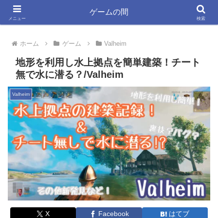
ゲーム大好きYSYKと33が書く きっと役立つ情報ブログ
ゲームの間
メニュー
検索
ホーム
ゲーム
Valheim
地形を利用し水上拠点を簡単建築！チート
無で水に潜る？/Valheim
Valheim
X
Facebook
はてブ