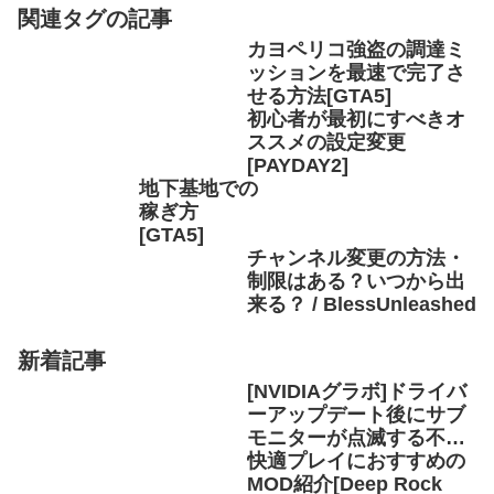
関連タグの記事
カヨペリコ強盗の調達ミ
ッションを最速で完了さ
せる方法[GTA5]
初心者が最初にすべきオ
ススメの設定変更
[PAYDAY2]
地下基地での
稼ぎ方
[GTA5]
チャンネル変更の方法・
制限はある？いつから出
来る？ / BlessUnleashed
新着記事
[NVIDIAグラボ]ドライバ
ーアップデート後にサブ
モニターが点滅する不具
合の解決方法
快適プレイにおすすめの
MOD紹介[Deep Rock