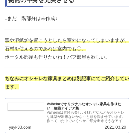
↓まだ二階部分は未作成↓
窯や溶鉱炉を置こうとしたら室外になってしまいますが、
石材を使えるのであれば室内でも〇。
ポータル部屋も作りたいね！バフ部屋も欲しい。
ちなみにオシャレな家具まとめは別記事にてご紹介してい
ます。
Valheimでオリジナルなオシャレ家具を作りた
い！建築アイデア集
Valheimは冒険も楽しいけれどなんとかオシャレ
な建築が出来ないかな～と頭を悩ませています。
作っていた中でいくつかご紹介出来そうなアイデ
アがありましたので、参...
ysyk33.com
2021.03.29